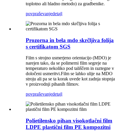
toplotno ali hladno metodo) za gradbenike.
povpraševanje
detajl
Prozorna in bela mdo skrčljiva folija
s certifikatom SGS
Film s strojno usmerjeno orientacijo (MDO) je
narejen tako, da se polimerni film segreje na
temperaturo nekoliko pod tališčem in raztegne v
določeni usmeritvi.Film se lahko ulije na MDO
stroju ali pa se ta korak uvede kot zadnja stopnja
v proizvodnji pihanih filmov.
povpraševanje
detajl
Polietilensko pihan visokotlačni film
LDPE plastični film PE kompozitni