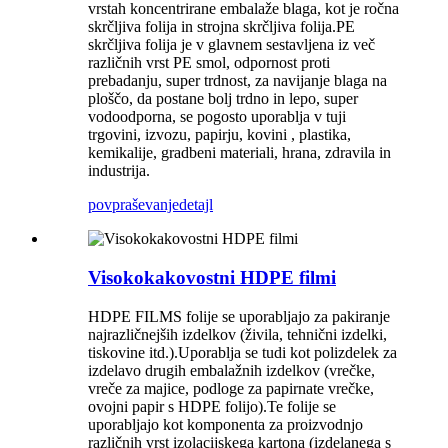
vrstah koncentrirane embalaže blaga, kot je ročna
skrčljiva folija in strojna skrčljiva folija.PE
skrčljiva folija je v glavnem sestavljena iz več
različnih vrst PE smol, odpornost proti
prebadanju, super trdnost, za navijanje blaga na
ploščo, da postane bolj trdno in lepo, super
vodoodporna, se pogosto uporablja v tuji
trgovini, izvozu, papirju, kovini , plastika,
kemikalije, gradbeni materiali, hrana, zdravila in
industrija.
povpraševanje
detajl
Visokokakovostni HDPE filmi
HDPE FILMS folije se uporabljajo za pakiranje
najrazličnejših izdelkov (živila, tehnični izdelki,
tiskovine itd.).Uporablja se tudi kot polizdelek za
izdelavo drugih embalažnih izdelkov (vrečke,
vreče za majice, podloge za papirnate vrečke,
ovojni papir s HDPE folijo).Te folije se
uporabljajo kot komponenta za proizvodnjo
različnih vrst izolacijskega kartona (izdelanega s