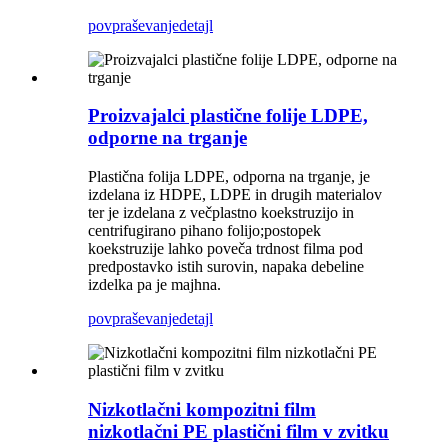
povpraševanje
detajl
Proizvajalci plastične folije LDPE,
odporne na trganje
Plastična folija LDPE, odporna na trganje, je
izdelana iz HDPE, LDPE in drugih materialov
ter je izdelana z večplastno koekstruzijo in
centrifugirano pihano folijo;postopek
koekstruzije lahko poveča trdnost filma pod
predpostavko istih surovin, napaka debeline
izdelka pa je majhna.
povpraševanje
detajl
Nizkotlačni kompozitni film
nizkotlačni PE plastični film v zvitku