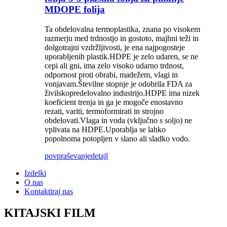
MDOPE folija
Ta obdelovalna termoplastika, znana po visokem
razmerju med trdnostjo in gostoto, majhni teži in
dolgotrajni vzdržljivosti, je ena najpogosteje
uporabljenih plastik.HDPE je zelo udaren, se ne
cepi ali gni, ima zelo visoko udarno trdnost,
odpornost proti obrabi, madežem, vlagi in
vonjavam.Številne stopnje je odobrila FDA za
živilskopredelovalno industrijo.HDPE ima nizek
koeficient trenja in ga je mogoče enostavno
rezati, variti, termoformirati in strojno
obdelovati.Vlaga in voda (vključno s soljo) ne
vplivata na HDPE.Uporablja se lahko
popolnoma potopljen v slano ali sladko vodo.
povpraševanje
detajl
Izdelki
O nas
Kontaktiraj nas
KITAJSKI FILM