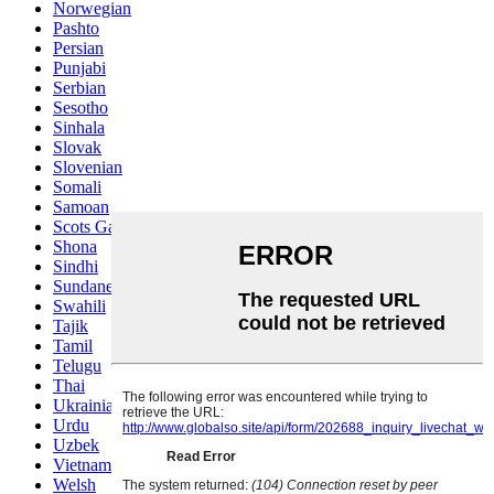
Norwegian
Pashto
Persian
Punjabi
Serbian
Sesotho
Sinhala
Slovak
Slovenian
Somali
Samoan
Scots Gaelic
Shona
Sindhi
Sundanese
Swahili
Tajik
Tamil
Telugu
Thai
Ukrainian
Urdu
Uzbek
Vietnamese
Welsh