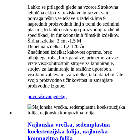
Lahko se prilagodi glede na vzorce.Strokovna
tehnična ekipa za raziskave in razvoj vam
pomaga rešiti vse težave z izdelki.Ima 9
naprednih proizvodnih linij s tremi do sedmimi
plastmi, ki lahko ustrezajo proizvodnji različnih
specifikacij in funkcionalnih filmskih izdelkov.
Širina izdelka: 2 cm -1,5 M
Debelina izdelka: 1,2-120 žic
Značilnosti izdelka: kakovost opreme, brez
nihajnega roba, brez paralize, primerno za vse
vrste visokohitrostnih strojev za laminiranje,
strojev za laminiranje in različne uporabe z
visokimi zahtevami za izdelke, tako da izboljšate
svojo proizvodno učinkovitost in zmanjšate
proizvodne izgube.
povpraševanje
detajl
Najlonska vrečka, sedemplastna
koekstruzijska folija, najlonska
kompozitna folija