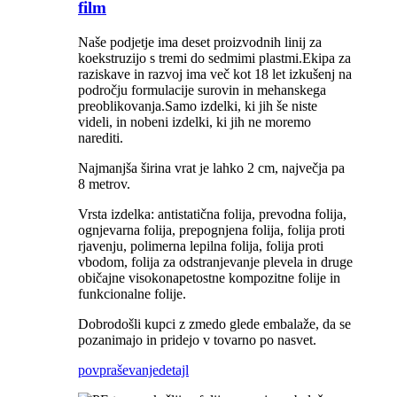
film
Naše podjetje ima deset proizvodnih linij za
koekstruzijo s tremi do sedmimi plastmi.Ekipa za
raziskave in razvoj ima več kot 18 let izkušenj na
področju formulacije surovin in mehanskega
preoblikovanja.Samo izdelki, ki jih še niste
videli, in nobeni izdelki, ki jih ne moremo
narediti.
Najmanjša širina vrat je lahko 2 cm, največja pa
8 metrov.
Vrsta izdelka: antistatična folija, prevodna folija,
ognjevarna folija, prepognjena folija, folija proti
rjavenju, polimerna lepilna folija, folija proti
vbodom, folija za odstranjevanje plevela in druge
običajne visokonapetostne kompozitne folije in
funkcionalne folije.
Dobrodošli kupci z zmedo glede embalaže, da se
pozanimajo in pridejo v tovarno po nasvet.
povpraševanje
detajl