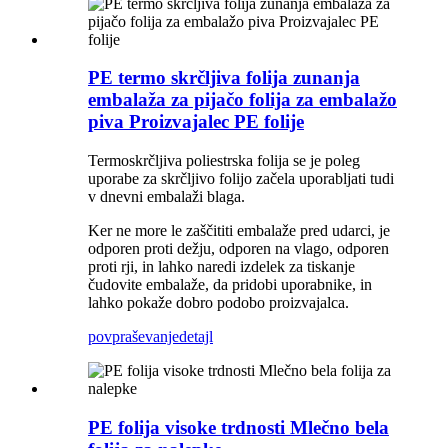
PE termo skrčljiva folija zunanja
embalaža za pijačo folija za embalažo
piva Proizvajalec PE folije
Termoskrčljiva poliestrska folija se je poleg
uporabe za skrčljivo folijo začela uporabljati tudi
v dnevni embalaži blaga.
Ker ne more le zaščititi embalaže pred udarci, je
odporen proti dežju, odporen na vlago, odporen
proti rji, in lahko naredi izdelek za tiskanje
čudovite embalaže, da pridobi uporabnike, in
lahko pokaže dobro podobo proizvajalca.
povpraševanje
detajl
PE folija visoke trdnosti Mlečno bela