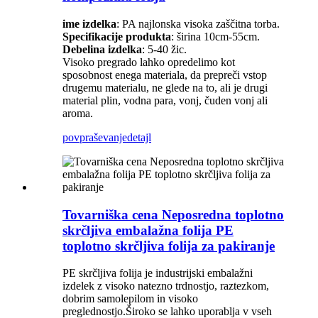
ime izdelka
: PA najlonska visoka zaščitna torba.
Specifikacije produkta
: širina 10cm-55cm.
Debelina izdelka
: 5-40 žic.
Visoko pregrado lahko opredelimo kot
sposobnost enega materiala, da prepreči vstop
drugemu materialu, ne glede na to, ali je drugi
material plin, vodna para, vonj, čuden vonj ali
aroma.
povpraševanje
detajl
Tovarniška cena Neposredna toplotno
skrčljiva embalažna folija PE
toplotno skrčljiva folija za pakiranje
PE skrčljiva folija je industrijski embalažni
izdelek z visoko natezno trdnostjo, raztezkom,
dobrim samolepilom in visoko
preglednostjo.Široko se lahko uporablja v vseh