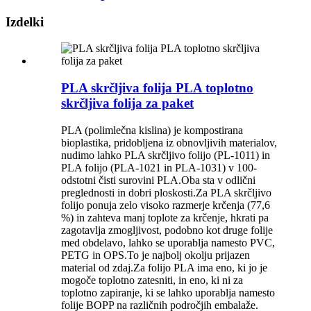
Izdelki
PLA skrčljiva folija PLA toplotno
skrčljiva folija za paket
PLA (polimlečna kislina) je kompostirana
bioplastika, pridobljena iz obnovljivih materialov,
nudimo lahko PLA skrčljivo folijo (PL-1011) in
PLA folijo (PLA-1021 in PLA-1031) v 100-
odstotni čisti surovini PLA.Oba sta v odlični
preglednosti in dobri ploskosti.Za PLA skrčljivo
folijo ponuja zelo visoko razmerje krčenja (77,6
%) in zahteva manj toplote za krčenje, hkrati pa
zagotavlja zmogljivost, podobno kot druge folije
med obdelavo, lahko se uporablja namesto PVC,
PETG in OPS.To je najbolj okolju prijazen
material od zdaj.Za folijo PLA ima eno, ki jo je
mogoče toplotno zatesniti, in eno, ki ni za
toplotno zapiranje, ki se lahko uporablja namesto
folije BOPP na različnih področjih embalaže.