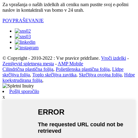
Za vprašanja o naših izdelkih ali ceniku nam pustite svoj e-poštni
naslov in kontaktirali vas bomo v 24 urah.
POVPRAŠEVANJE
© Copyright - 2010-2022 : Vse pravice pridržane.
Vroči izdelki
-
Zemljevid spletnega mesta
-
AMP Mobile
Cilindrična plastična folija
,
Polietilenska plastična folija
,
Lldpe
skrčljiva folija
,
Toplo skrčljiva zavitka
,
Skrčljiva ovojna folija
,
Hdpe
koekstrudirana folija
,
Pošlji sporočilo
x