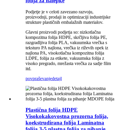
folija za nalepke
Podjetje je v celoti zavezano razvoju,
proizvodnji, prodaji in optimizaciji industrijske
strukture plastičnih embalažnih materialov.
Glavni proizvodi podjetja so: nizkotlačna
kompozitna folija HDPE, skrčljiva folija PE,
razgradljiva folija PLA, vakuumska vrečka s
teksturo PA najlona, ​​vrečka iz riževih opek iz
najlona PA, visokotlačna kompozitna folija
LDPE, folija za etikete, vakuumska folija z
visoko pregrado, mrežasta vrečka za sadje film
itd.
povpraševanje
detajl
Plastična folija HDPE
Visokokakovostna prozorna folija,
koekstrudirana folija Laminatna
folija 3-5 plastna folija za pihanje